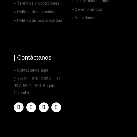
» Treks Universitarios
» Términos y condiciones
» Se un promotor
» Política de privacidad
» Actividades
» Política de Sostenibilidad
| Contáctanos
» Contáctanos aquí
(+57) 322 810 0162 Ak. 11 #
93 A-53 Of. 501 Bogotá –
Colombia