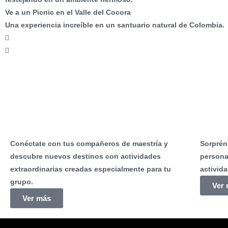
Ve a un Picnic en el Valle del Cocora
Una experiencia increíble en un santuario natural de Colombia.
¿Con quién quieres viajar?
Treks Universitarios
Turi
Conéctate con tus compañeros de maestría y
Sorprén
descubre nuevos destinos con actividades
personal
extraordinarias creadas especialmente para tu
activid
grupo.
Ver
Ver más