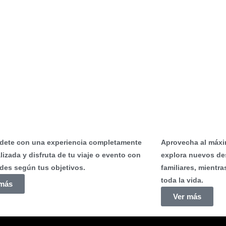
smo MICE
Turismo Vaca
dete con una experiencia completamente
Aprovecha al máxim
izada y disfruta de tu viaje o evento con
explora nuevos de
ades según tus objetivos.
familiares, mientr
toda la vida.
 más
Ver más