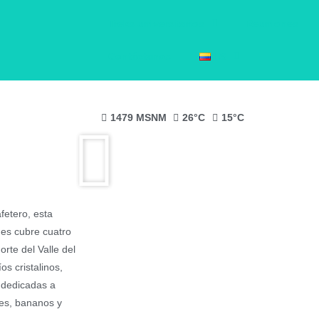
Treks universitarios
Reuniones
Contáctanos
ES
1479 MSNM
26°C
15°C
tado en la
fetero, esta
ues cubre cuatro
rte del Valle del
s cristalinos,
 dedicadas a
tes, bananos y