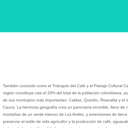
Eje Cafetero
Descubre el tesoro que inspiró y fue represen
película Encanto, de Disney.
También conocido como el Triángulo del Café y el Paisaje Cultural Ca
región constituye casi el 20% del total de la población colombiana, p
de sus municipios más importantes: Caldas, Quindío, Risaralda y el no
Cauca. La hermosa geografía crea un panorama increíble, lleno de río
montañas de un verde intenso de Los Andes, y extensiones de tierra
preservar el estilo de vida agricultor y la producción de café, aguaca