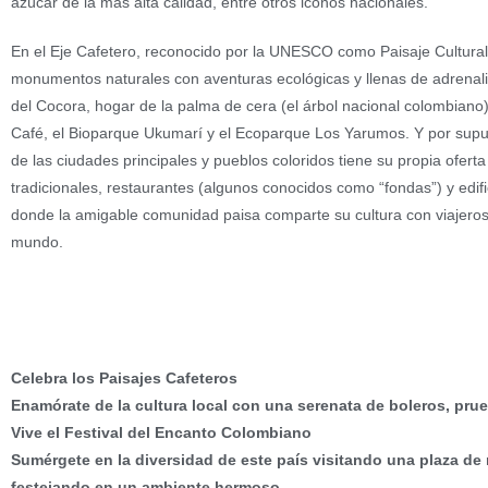
azúcar de la más alta calidad, entre otros iconos nacionales.
En el Eje Cafetero, reconocido por la UNESCO como Paisaje Cultural,
monumentos naturales con aventuras ecológicas y llenas de adrenali
del Cocora, hogar de la palma de cera (el árbol nacional colombiano)
Café, el Bioparque Ukumarí y el Ecoparque Los Yarumos. Y por sup
de las ciudades principales y pueblos coloridos tiene su propia oferta
tradicionales, restaurantes (algunos conocidos como “fondas”) y edifi
donde la amigable comunidad paisa comparte su cultura con viajeros
mundo.
¡Explora el Eje Cafetero con VAOVA!
Celebra los Paisajes Cafeteros
Enamórate de la cultura local con una serenata de boleros, prueb
Vive el Festival del Encanto Colombiano
Sumérgete en la diversidad de este país visitando una plaza d
festejando en un ambiente hermoso.