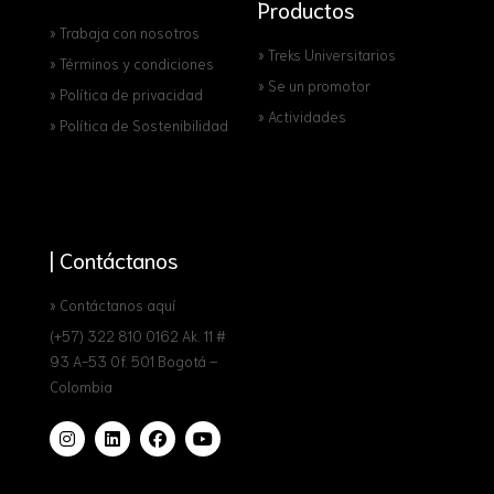
Productos
» Trabaja con nosotros
» Treks Universitarios
» Términos y condiciones
» Se un promotor
» Política de privacidad
» Actividades
» Política de Sostenibilidad
| Contáctanos
» Contáctanos aquí
(+57) 322 810 0162 Ak. 11 #
93 A-53 Of. 501 Bogotá –
Colombia