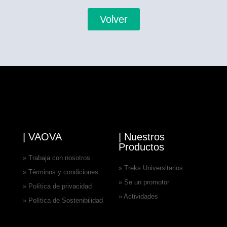
Volver
| VAOVA
| Nuestros
Productos
» Trabaja con nosotros
» Treks Universitarios
» Términos y condiciones
» Se un promotor
» Política de privacidad
» Actividades
» Política de Sostenibilidad