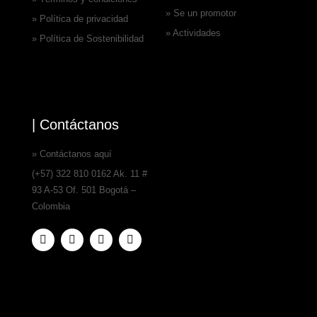
» Se un promotor
» Política de privacidad
» Actividades
» Política de Sostenibilidad
| Contáctanos
» Contáctanos aquí
(+57) 322 810 0162 Ak. 11 #
93 A-53 Of. 501 Bogotá –
Colombia