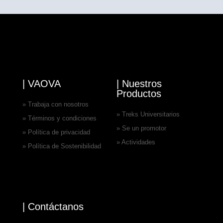
| VAOVA
| Nuestros
Productos
» Trabaja con nosotros
» Treks Universitarios
» Términos y condiciones
» Se un promotor
» Política de privacidad
» Actividades
» Política de Sostenibilidad
| Contáctanos