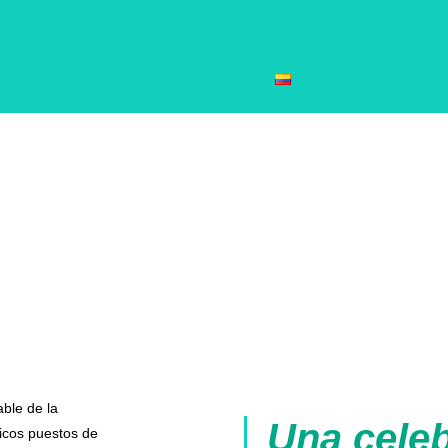
Treks universitarios
Reuniones
Contáctanos
ES
able de la
Una cele
nicos puestos de