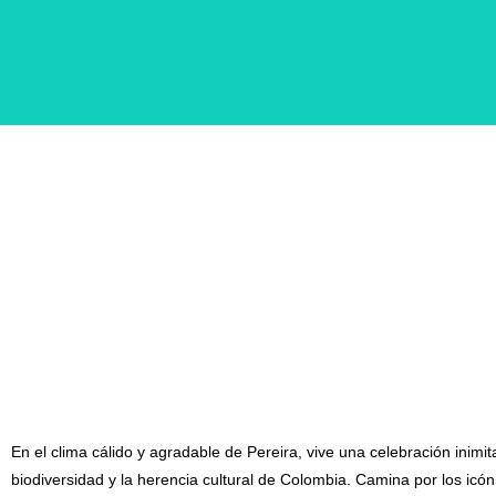
Festival del encanto
colombiano
Eje cafetero
Eventos y Fiestas
En el clima cálido y agradable de Pereira, vive una celebración inimit
biodiversidad y la herencia cultural de Colombia. Camina por los icó