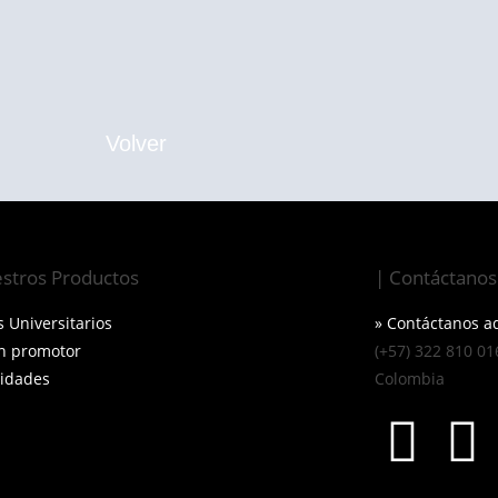
Volver
stros Productos
| Contáctanos
s Universitarios
» Contáctanos a
un promotor
(+57) 322 810 01
vidades
Colombia