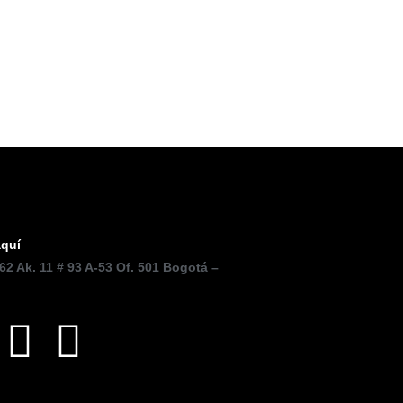
aquí
62 Ak. 11 # 93 A-53 Of. 501 Bogotá –