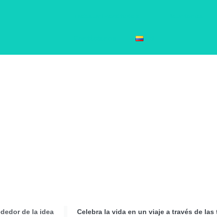
Treks universitarios
Reuniones
Contáctanos
ES
Día de
ededor de la idea
Celebra la vida en un viaje a través de la