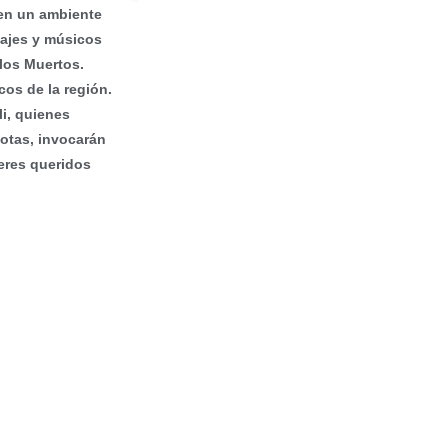
 en un ambiente
najes y músicos
 los Muertos.
os de la región.
li, quienes
notas, invocarán
seres queridos