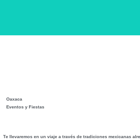
Fiesta oaxaqueña del 
los Muertos
Oaxaca
Eventos y Fiestas
Te llevaremos en un viaje a través de tradiciones mexicanas alr