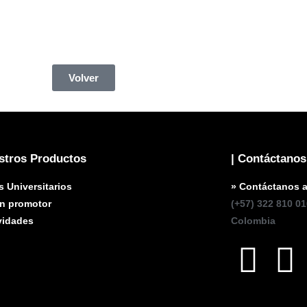
Volver
stros Productos
| Contáctanos
s Universitarios
» Contáctanos 
un promotor
(+57) 322 810 01
vidades
Colombia