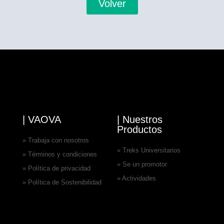
Volver
| VAOVA
| Nuestros
Productos
» Trabaja con nosotros
» Treks Universitarios
» Términos y condiciones
» Se un promotor
» Política de privacidad
» Actividades
» Política de Sostenibilidad