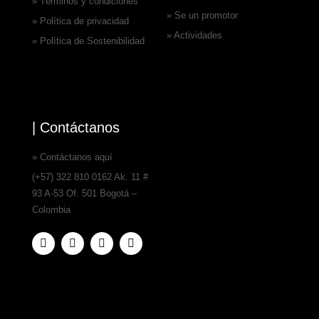
» Términos y condiciones
» Se un promotor
» Política de privacidad
» Actividades
» Política de Sostenibilidad
| Contáctanos
» Contáctanos aquí
(+57) 322 810 0162 Ak. 11 #
93 A-53 Of. 501 Bogotá –
Colombia