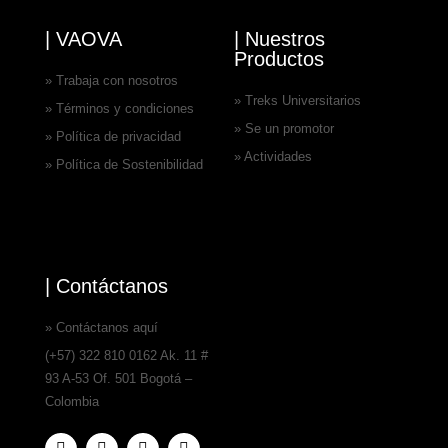
| VAOVA
| Nuestros
Productos
» Trabaja con nosotros
» Treks Universitarios
» Términos y condiciones
» Se un promotor
» Política de privacidad
» Actividades
» Política de Sostenibilidad
| Contáctanos
» Contáctanos aquí
(+57) 322 810 0162 Ak. 11 #
93 A-53 Of. 501 Bogotá –
Colombia