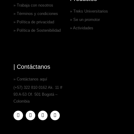
» Trabaja con nosotros
» Treks Universitarios
» Términos y condiciones
» Se un promotor
» Política de privacidad
» Actividades
» Política de Sostenibilidad
| Contáctanos
» Contáctanos aquí
(+57) 322 810 0162 Ak. 11 #
93 A-53 Of. 501 Bogotá –
Colombia