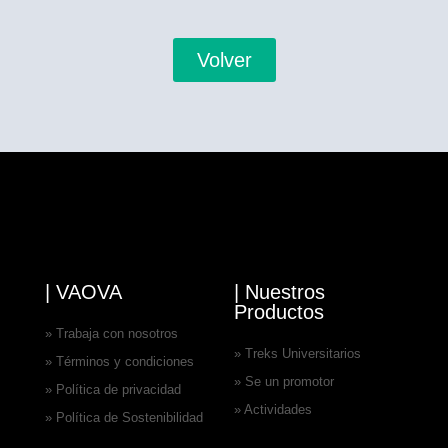
Volver
| VAOVA
| Nuestros
Productos
» Trabaja con nosotros
» Treks Universitarios
» Términos y condiciones
» Se un promotor
» Política de privacidad
» Actividades
» Política de Sostenibilidad